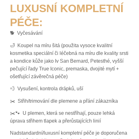
LUXUSNÍ KOMPLETNÍ
PÉČE:
🐕 Vyčesávání
🛁 Koupel na míru šitá (použita vysoce kvalitní
kosmetika speciální či léčebná na míru dle kvality srsti
a kondice kůže jako Iv San Bernard, Petesthé, vyšší
pečující řady True Iconic, premaska, dvojité mytí +
ošetřující závěrečná péče)
💨 Vysušení, kontrola drápků, uší
✂️ Střih/trimování dle plemene a přání zákazníka
✂️🐾 U plemen, která se nestříhají, pouze lehká
úprava střihem tlapek a přerůstajících linií
Nadstandardní/luxusní kompletní péče je doporučena