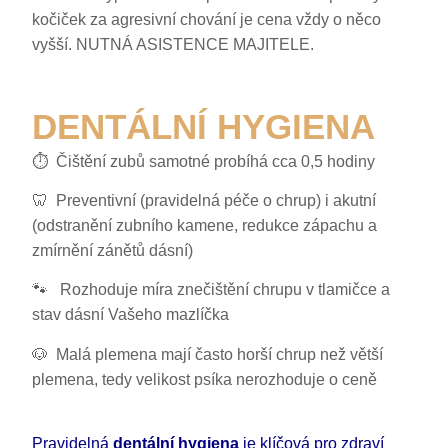
kočiček za agresivní chování je cena vždy o něco
vyšší. NUTNÁ ASISTENCE MAJITELE.
DENTÁLNÍ HYGIENA
⏱️ Čištění zubů samotné probíhá cca 0,5 hodiny
🦷 Preventivní (pravidelná péče o chrup) i akutní
(odstranění zubního kamene, redukce zápachu a
zmírnění zánětů dásní)
🐾 Rozhoduje míra znečištění chrupu v tlamičce a
stav dásní Vašeho mazlíčka
🐶 Malá plemena mají často horší chrup než větší
plemena, tedy velikost psíka nerozhoduje o ceně
Pravidelná
dentální hygiena
je klíčová pro zdraví