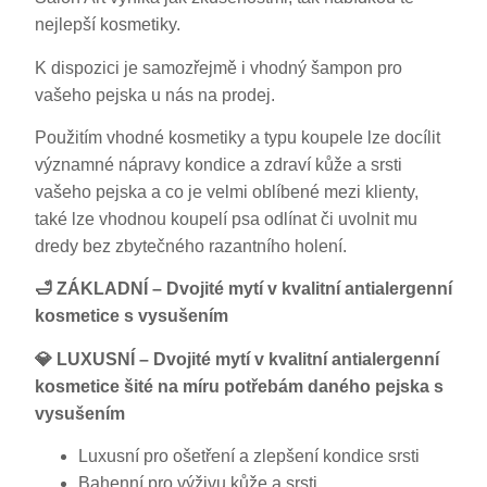
nejlepší kosmetiky.
K dispozici je samozřejmě i vhodný šampon pro
vašeho pejska u nás na prodej.
Použitím vhodné kosmetiky a typu koupele lze docílit
významné nápravy kondice a zdraví kůže a srsti
vašeho pejska a co je velmi oblíbené mezi klienty,
také lze vhodnou koupelí psa odlínat či uvolnit mu
dredy bez zbytečného razantního holení.
🛁 ZÁKLADNÍ – Dvojité mytí v kvalitní antialergenní
kosmetice s vysušením
💎 LUXUSNÍ – Dvojité mytí v kvalitní antialergenní
kosmetice šité na míru potřebám daného pejska s
vysušením
Luxusní pro ošetření a zlepšení kondice srsti
Bahenní pro výživu kůže a srsti