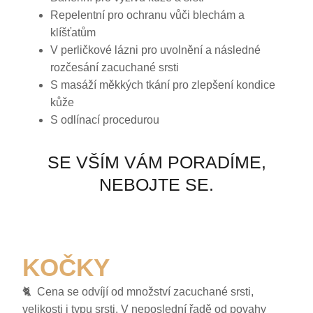
Repelentní pro ochranu vůči blechám a
klíšťatům
V perličkové lázni pro uvolnění a následné
rozčesání zacuchané srsti
S masáží měkkých tkání pro zlepšení kondice
kůže
S odlínací procedurou
SE VŠÍM VÁM PORADÍME,
NEBOJTE SE.
KOČKY
🐈 Cena se odvíjí od množství zacuchané srsti,
velikosti i typu srsti. V neposlední řadě od povahy