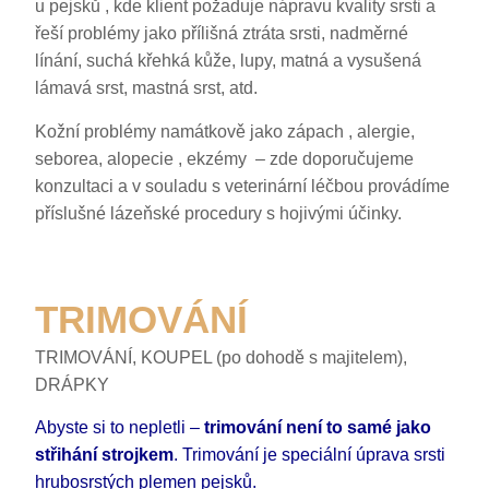
u pejsků , kde klient požaduje nápravu kvality srsti a
řeší problémy jako přílišná ztráta srsti, nadměrné
línání, suchá křehká kůže, lupy, matná a vysušená
lámavá srst, mastná srst, atd.
Kožní problémy namátkově jako zápach , alergie,
seborea, alopecie , ekzémy – zde doporučujeme
konzultaci a v souladu s veterinární léčbou provádíme
příslušné lázeňské procedury s hojivými účinky.
TRIMOVÁNÍ
TRIMOVÁNÍ, KOUPEL (po dohodě s majitelem),
DRÁPKY
Abyste si to nepletli –
trimování není to samé jako
střihání strojkem
. Trimování je speciální úprava srsti
hrubosrstých plemen pejsků.