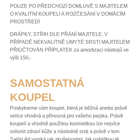
POUZE PO PŘEDCHOZÍ DOMLUVĚ S MAJITELEM
O KVALITNÍ KOUPELI A ROZČESÁNÍ V DOMÁCÍM
PROSTŘEDÍ
DRÁPKY, STŘIH DLE PŘÁNÍ MAJITELE, V
PŘÍPADĚ NEKVALITNĚ UMYTÉ SRSTI MAJITELEM
PŘIÚČTOVÁN PŘÍPLATEK za amortizaci nástrojů ve
výši 150,-
SAMOSTATNÁ
KOUPEL
Poskytneme vám koupel, která je běžná anebo právě
velice vhodná a přínosná pro vašeho pejska. Právě
koupelí a vhodně použitou kosmetikou lze nejvíce
ovlivnit zdraví kůže a následně srsti a právě v tom
Salón Art vyniká jak zkušenostmi, tak nabídkou té