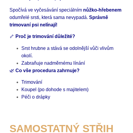
Spočívá ve vyčesávání speciálním
nůžko-hřebenem
odumřelé srsti, která sama nevypadá.
Správně
trimovaní psi nelínají!
🦴
Proč je trimování důležité?
Srst hrubne a stává se odolnější vůči vlivům
okolí.
Zabraňuje nadměrnému línání
🌿
Co vše procedura zahrnuje?
Trimování
Koupel (po dohode s majitelem)
Péči o drápky
SAMOSTATNÝ STŘIH