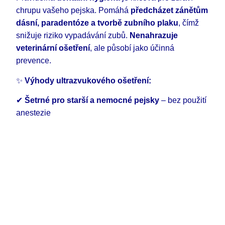
chrupu vašeho pejska. Pomáhá
předcházet zánětům
dásní, paradentóze a tvorbě zubního plaku
, čímž
snižuje riziko vypadávání zubů.
Nenahrazuje
veterinární ošetření
, ale působí jako účinná
prevence.
✨
Výhody ultrazvukového ošetření:
✔
Šetrné pro starší a nemocné pejsky
– bez použití
anestezie
✔
Pejsek ultrazvuk nevnímá ani neslyší
✔
Zlepšuje cirkulaci krve a mízy
, což napomáhá
celkovému zdraví dutiny ústní
✔
Neopotřebovává zubní sklovinu
✔
Podporuje hojení ran
a regeneraci tkání
✔
Bez vedlejších účinků