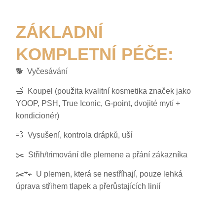
ZÁKLADNÍ
KOMPLETNÍ PÉČE:
🐕 Vyčesávání
🛁 Koupel (použita kvalitní kosmetika značek jako
YOOP, PSH, True Iconic, G-point, dvojité mytí +
kondicionér)
💨 Vysušení, kontrola drápků, uší
✂️ Střih/trimování dle plemene a přání zákazníka
✂️🐾 U plemen, která se nestříhají, pouze lehká
úprava střihem tlapek a přerůstajících linií