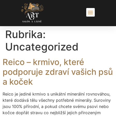
Rubrika:
Uncategorized
Reico – krmivo, které
podporuje zdraví vašich psů
a koček
Reico je jediné krmivo s unikátní minerální rovnováhou,
které dodává tělu všechny potřebné minerály. Suroviny
jsou 100% přírodní, a pokud chcete svému psovi nebo
kočce dopřát stravu co nejbližší jejich přirozeným